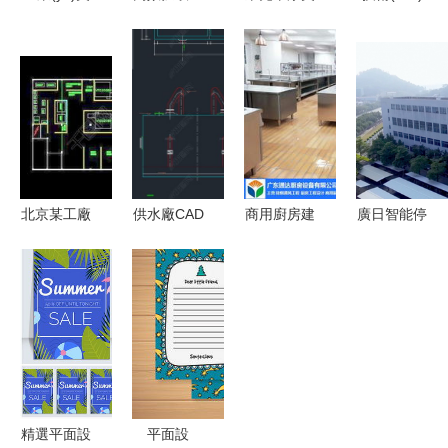
學(xué)與
廠CAD圖紙
平面設
實力鑄就核
高效協(xié)
與平面設
(shè)計服
心競爭力
作的融合
(shè)計圖
務(wù)與名
鍇威特IPO
工廠車間功
的專業(yè)
片印刷產
擬登陸科創
能區(qū)劃
指南
(chǎn)品全
(chuàng)板
分與辦公裝
覽
前景分析
修平面設
北京某工廠
供水廠CAD
商用廚房建
廣日智能停
(shè)計全
平面布局圖
圖紙設
筑設(shè)
車 以創
解析
室內(nèi)設
(shè)計平
計平面圖在
(chuàng)新
(shè)計圖
面圖詳解與
工廠與從化
科技榮膺多
免費獲取指
資源獲取指
廚房設
項殊榮，高
南 DWG格
南
(shè)計及
效拓展城市
式與編號
廣告制作中
發(fā)展新
14682066
的核心應
空間
精選平面設
平面設