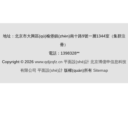
解析
(yīng)用
(shè)計素
(shè)計素
材 獲取高
材 廣告制
質(zhì)量廣
作中的創
告制作資源
(chuàng)意
地址：北京市大興區(qū)榆垡鎮(zhèn)南十路9號一層1344室（集群注
的終極指南
源泉與精品
冊）
下載指南
電話：1398328**
Copyright © 2026
www.qdjzqfz.cn
平面設(shè)計
北京博億申信息科技
有限公司
平面設(shè)計
版權(quán)所有
Sitemap