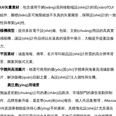
UI/矢量素材
：包含適用于網(wǎng)頁與移動端設(shè)計的現(xiàn)代UI
組件、圖標(biāo)及可無限縮放不失真的矢量圖形，保障設(shè)計的一致
性與專業(yè)性。
樣機模型
：提供多款電子設(shè)備、包裝、文創(chuàng)用品的高真實
感樣機，讓設(shè)計作品得以在逼真的場景中展示，大幅提升提案說服
力。
平面素材
：涵蓋海報、傳單、名片等印刷品設(shè)計所需的高分辨率背
景、圖案與版式元素。
字體與高清圖片
：精選可商用的優(yōu)質(zhì)字體庫與海量高清攝影圖
片，解決版權(quán)后顧之憂，為設(shè)計注入個性與生機。
廣泛應(yīng)用場景
無論是初創(chuàng)公司的產(chǎn)品路演、市場部門的廣告策劃與制
作、品牌形象升級，還是學(xué)術(shù)報告、個人作品集整理，Altezza
V6資源庫都能提供得心應(yīng)手的素材。其模塊化設(shè)計尤其適合