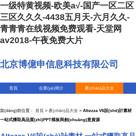
一级特黄视频-欧美a√-国产一区二区
三区久久久-4438五月天-六月久久-
青青青在线视频免费观看-天堂网
av2018-午夜免费大片
北京博億申信息科技有限公司
首頁
企業(yè)簡介
產(chǎn)品大全
聯(lián)系我們
企業(yè)信息
訪客留言
當(dāng)前位置：
首頁
>
產(chǎn)品大全
>
Altezza V6設(shè)計素材
一站式獲取高品質(zhì)PPT模板與創(chuàng)意資源