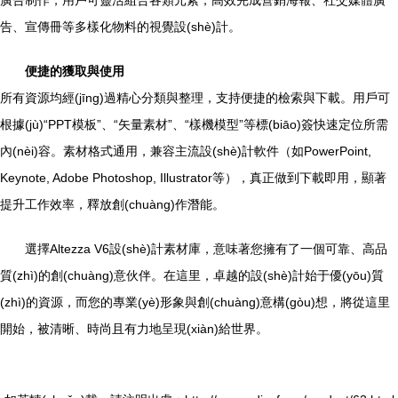
廣告制作，用戶可靈活組合各類元素，高效完成營銷海報、社交媒體廣
告、宣傳冊等多樣化物料的視覺設(shè)計。
便捷的獲取與使用
所有資源均經(jīng)過精心分類與整理，支持便捷的檢索與下載。用戶可
根據(jù)“PPT模板”、“矢量素材”、“樣機模型”等標(biāo)簽快速定位所需
內(nèi)容。素材格式通用，兼容主流設(shè)計軟件（如PowerPoint,
Keynote, Adobe Photoshop, Illustrator等），真正做到下載即用，顯著
提升工作效率，釋放創(chuàng)作潛能。
選擇Altezza V6設(shè)計素材庫，意味著您擁有了一個可靠、高品
質(zhì)的創(chuàng)意伙伴。在這里，卓越的設(shè)計始于優(yōu)質
(zhì)的資源，而您的專業(yè)形象與創(chuàng)意構(gòu)想，將從這里
開始，被清晰、時尚且有力地呈現(xiàn)給世界。