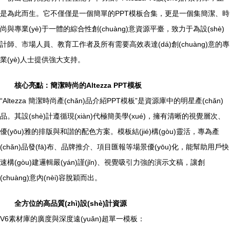
是為此而生。它不僅僅是一個簡單的PPT模板合集，更是一個集簡潔、時
尚與專業(yè)于一體的綜合性創(chuàng)意資源平臺，致力于為設(shè)
計師、市場人員、教育工作者及所有需要高效表達(dá)創(chuàng)意的專
業(yè)人士提供強大支持。
核心亮點：簡潔時尚的Altezza PPT模板
“Altezza 簡潔時尚產(chǎn)品介紹PPT模板”是資源庫中的明星產(chǎn)
品。其設(shè)計遵循現(xiàn)代極簡美學(xué)，擁有清晰的視覺層次、
優(yōu)雅的排版與和諧的配色方案。模板結(jié)構(gòu)靈活，專為產
(chǎn)品發(fā)布、品牌推介、項目匯報等場景優(yōu)化，能幫助用戶快
速構(gòu)建邏輯嚴(yán)謹(jǐn)、視覺吸引力強的演示文稿，讓創
(chuàng)意內(nèi)容脫穎而出。
全方位的高品質(zhì)設(shè)計資源
V6素材庫的廣度與深度遠(yuǎn)超單一模板：