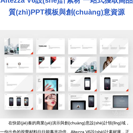
Altezza V6設(shè)計素材 一站式獲取高品
質(zhì)PPT模板與創(chuàng)意資源
在快節(jié)奏的商業(yè)演示與創(chuàng)意設(shè)計領(lǐng)域，
一份出色的視覺材料往往能事半功倍。Altezza V6設(shè)計素材庫，正