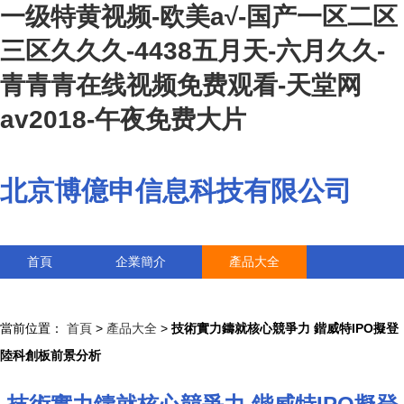
一级特黄视频-欧美a√-国产一区二区
三区久久久-4438五月天-六月久久-
青青青在线视频免费观看-天堂网
av2018-午夜免费大片
北京博億申信息科技有限公司
首頁
企業簡介
產品大全
聯系我們
企業信息
訪客留言
當前位置：
首頁
>
產品大全
>
技術實力鑄就核心競爭力 鍇威特IPO擬登
陸科創板前景分析