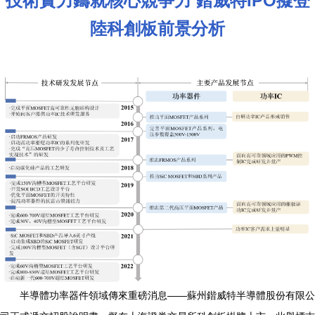
技術實力鑄就核心競爭力 鍇威特IPO擬登
陸科創板前景分析
半導體功率器件領域傳來重磅消息——蘇州鍇威特半導體股份有限公