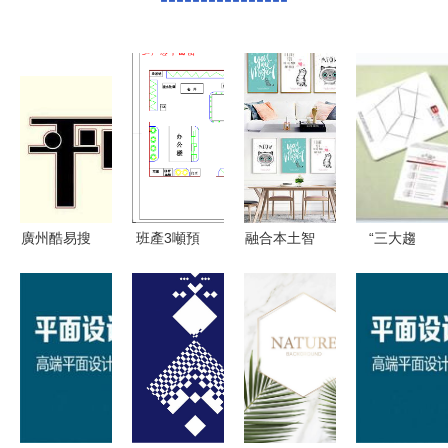
廣州酷易搜
班產3噸預
融合本土智
“三大趨
之廣告制作
包裝醬鴨產
慧與國際設
勢”催動行
數字化時代
品工藝設計
計視野 精
業分化
的創意匠心
打造高效美
品平面設計
R&M成黑
味零食生產
圖的本質破
馬的抓手或
線
局與價值再
不應只有強
造
性能創新