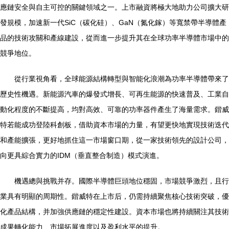
應鏈安全與自主可控的關鍵領域之一。上市融資將極大地助力公司擴大研
發規模，加速新一代SiC（碳化硅）、GaN（氮化鎵）等寬禁帶半導體產
品的技術攻關和產線建設，從而進一步提升其在全球功率半導體市場中的
競爭地位。
從行業視角看，全球能源結構轉型與智能化浪潮為功率半導體帶來了
歷史性機遇。新能源汽車的爆發式增長、可再生能源的快速普及、工業自
動化程度的不斷提高，均對高效、可靠的功率器件產生了海量需求。鍇威
特若能成功登陸科創板，借助資本市場的力量，有望更快地實現技術迭代
和產能擴張，更好地抓住這一市場窗口期，從一家技術領先的設計公司，
向更具綜合實力的IDM（垂直整合制造）模式演進。
機遇總與挑戰并存。國際半導體巨頭地位穩固，市場競爭激烈，且行
業具有明顯的周期性。鍇威特在上市后，仍需持續聚焦核心技術突破，優
化產品結構，并加強供應鏈的穩定性建設。資本市場也將持續關注其技術
成果轉化能力、市場拓展進度以及盈利水平的提升。