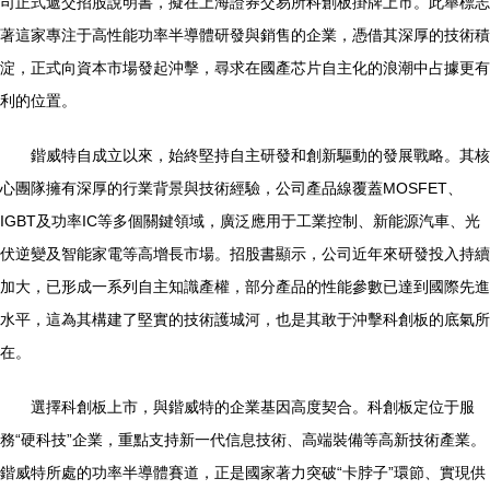
司正式遞交招股說明書，擬在上海證券交易所科創板掛牌上市。此舉標志
著這家專注于高性能功率半導體研發與銷售的企業，憑借其深厚的技術積
淀，正式向資本市場發起沖擊，尋求在國產芯片自主化的浪潮中占據更有
利的位置。
鍇威特自成立以來，始終堅持自主研發和創新驅動的發展戰略。其核
心團隊擁有深厚的行業背景與技術經驗，公司產品線覆蓋MOSFET、
IGBT及功率IC等多個關鍵領域，廣泛應用于工業控制、新能源汽車、光
伏逆變及智能家電等高增長市場。招股書顯示，公司近年來研發投入持續
加大，已形成一系列自主知識產權，部分產品的性能參數已達到國際先進
水平，這為其構建了堅實的技術護城河，也是其敢于沖擊科創板的底氣所
在。
選擇科創板上市，與鍇威特的企業基因高度契合。科創板定位于服
務“硬科技”企業，重點支持新一代信息技術、高端裝備等高新技術產業。
鍇威特所處的功率半導體賽道，正是國家著力突破“卡脖子”環節、實現供