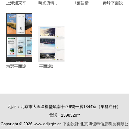
上海浦東平
時光流轉，
《葉語情
赤峰平面設
面設計培訓
節氣如畫
緣》——邀
計培訓 邁
機構如何選
當最美二十
您共赴熱帶
向專業平面
擇？專業指
四節氣遇見
花園婚禮盛
設計師與美
導幫你找到
平面設計
宴
工之路
最佳路徑
精選平面設
平面設計 |
計素材庫
作品集如何
助您高效創
別出新意？
作與廣告制
這位學姐的
作
廣告制作心
地址：北京市大興區榆垡鎮南十路9號一層1344室（集群注冊）
得點醒你
電話：1398328**
Copyright © 2026
www.qdjzqfz.cn
平面設計
北京博億申信息科技有限公